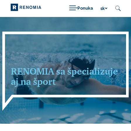
Ponuka
sk
RENOMIA sa špecializuje
aj na šport