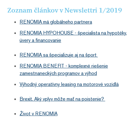
Zoznam článkov v Newslettri 1/2019
RENOMIA má globálneho partnera
RENOMIA HYPOHOUSE - špecialista na hypotéky,
úvery a financovanie
RENOMIA sa špecializuje aj na šport
RENOMIA BENEFIT - komplexné riešenie
zamestnaneckých programov a výhod
Výhodný operatívny leasing na motorové vozidlá
Brexit. Aký vplyv môže mať na poistenie?
Život v RENOMIA