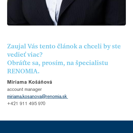
Zaujal Vás tento článok a chceli by ste
vedieť viac?
Obráťte sa, prosím, na špecialistu
RENOMIA.
Miriama Košáňová
account manager
miriama.kosanova@renomia.sk
+421 911 495 970