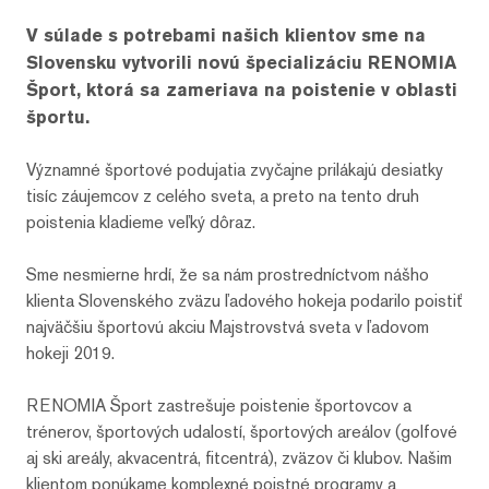
V súlade s potrebami našich klientov sme na
Slovensku vytvorili novú špecializáciu RENOMIA
Šport, ktorá sa zameriava na poistenie v oblasti
športu.
Významné športové podujatia zvyčajne prilákajú desiatky
tisíc záujemcov z celého sveta, a preto na tento druh
poistenia kladieme veľký dôraz.
Sme nesmierne hrdí, že sa nám prostredníctvom nášho
klienta Slovenského zväzu ľadového hokeja podarilo poistiť
najväčšiu športovú akciu Majstrovstvá sveta v ľadovom
hokeji 2019.
RENOMIA Šport zastrešuje poistenie športovcov a
trénerov, športových udalostí, športových areálov (golfové
aj ski areály, akvacentrá, fitcentrá), zväzov či klubov. Našim
klientom ponúkame komplexné poistné programy a