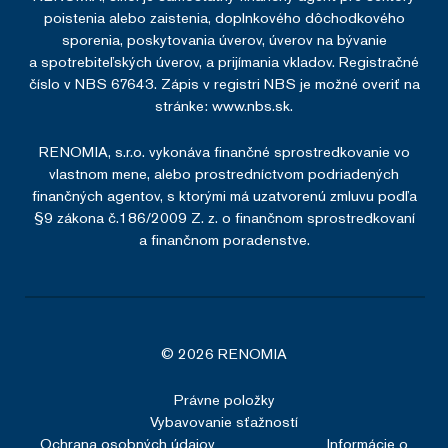
poistenia alebo zaistenia, doplnkového dôchodkového
sporenia, poskytovania úverov, úverov na bývanie
a spotrebiteľských úverov, a prijímania vkladov. Registračné
číslo v NBS 67643. Zápis v registri NBS je možné overiť na
stránke:
www.nbs.sk.
RENOMIA, s.r.o. vykonáva finančné sprostredkovanie vo
vlastnom mene, alebo prostredníctvom podriadených
finančných agentov, s ktorými má uzatvorenú zmluvu podľa
§9 zákona č.186/2009 Z. z. o finančnom sprostredkovaní
a finančnom poradenstve.
© 2026 RENOMIA
Právne položky
Vybavovanie sťažností
Ochrana osobných údajov
Informácie o