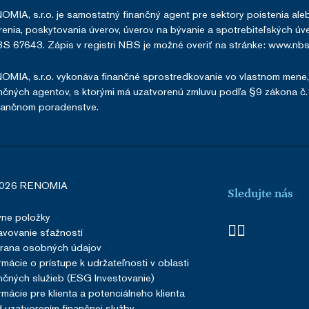
MIA, s.r.o. je samostatný finančný agent pre sektory poistenia a
enia, poskytovania úverov, úverov na bývanie a spotrebiteľských úver
S 67643. Zápis v registri NBS je možné overiť na stránke:
www.nbs.
MIA, s.r.o. vykonáva finančné sprostredkovanie vo vlastnom mene
nčných agentov, s ktorými má uzatvorenú zmluvu podľa §9 zákona č
nančnom poradenstve.
026 RENOMIA
Sledujte nás
vne položky
vovanie sťažností
rana osobných údajov
rmácie o prístupe k udržateľnosti v oblasti
nčných služieb (ESG Investovanie)
rmácie pre klienta a potenciálneho klienta
 uzatvorením finančnej služby