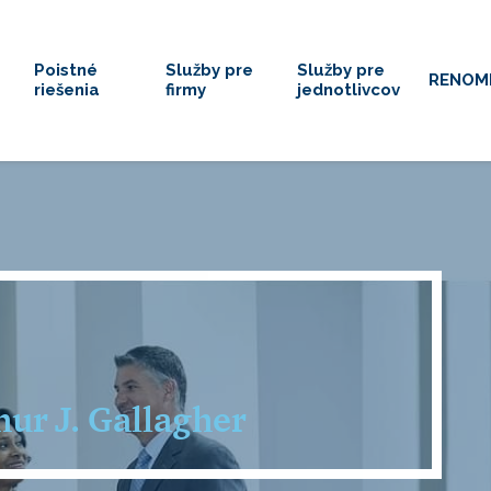
Poistné
Služby pre
Služby pre
RENOM
riešenia
firmy
jednotlivcov
hur J. Gallagher