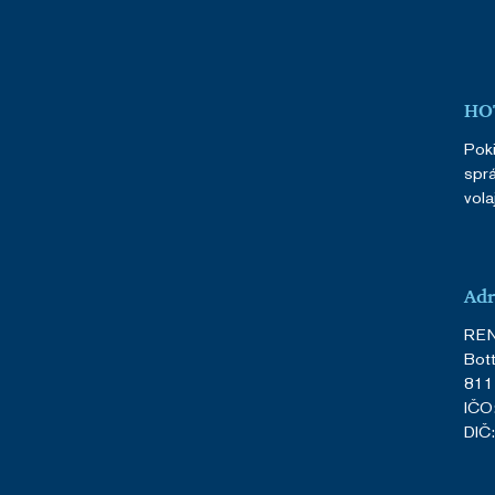
HOT
Poki
sprá
vola
Adr
RENO
Bot
811 
IČO
DIČ