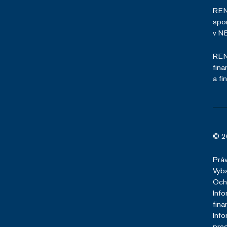
RENO
spor
v NB
RENO
fina
a fi
© 2
Prá
Vyba
Och
Info
fina
Info
pred