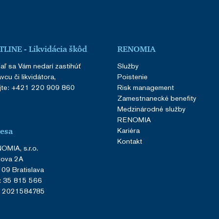
LINE - Likvidácia škôd
RENOMIA
aľ sa Vám nedarí zastihúť
Služby
vcu či likvidátora,
Poistenie
jte:
+421 220 909 860
Risk management
Zamestnanecké benefity
Medzinárodné služby
RENOMIA
Kariéra
esa
Kontakt
MIA, s.r.o.
tova 2A
09 Bratislava
: 35 815 566
: 2021584785