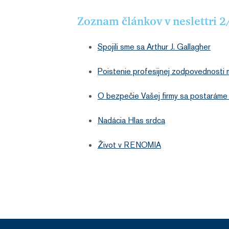
Zoznam článkov v neslettri 
Spojili sme sa Arthur J. Gallagher
Poistenie profesijnej zodpovednosti 
O bezpečie Vašej firmy sa postaráme
Nadácia Hlas srdca
Život v RENOMIA