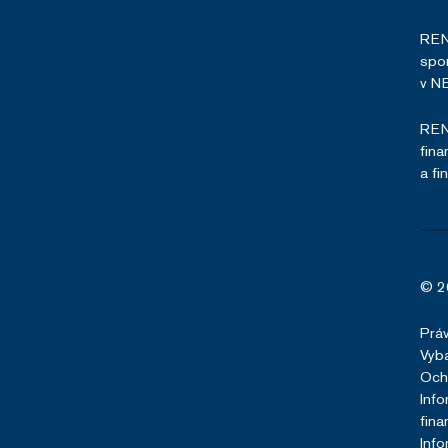
RENO
spor
v NB
RENO
fina
a fi
© 2
Prá
Vyba
Och
Info
fina
Info