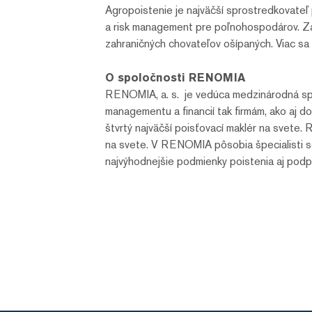
Agropoistenie je najväčší sprostredkovateľ 
a risk management pre poľnohospodárov. Zas
zahraničných chovateľov ošípaných. Viac sa
O spoločnosti RENOMIA
RENOMIA, a. s. je vedúca medzinárodná spol
managementu a financií tak firmám, ako aj
štvrtý najväčší poisťovací maklér na svete
na svete. V RENOMIA pôsobia špecialisti s
najvýhodnejšie podmienky poistenia aj podpor