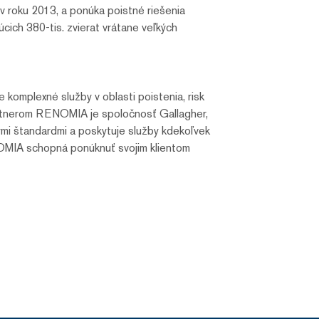
v roku 2013, a ponúka poistné riešenia
ich 380-tis. zvierat vrátane veľkých
komplexné služby v oblasti poistenia, risk
artnerom RENOMIA je spoločnosť Gallagher,
ými štandardmi a poskytuje služby kdekoľvek
OMIA schopná ponúknuť svojim klientom