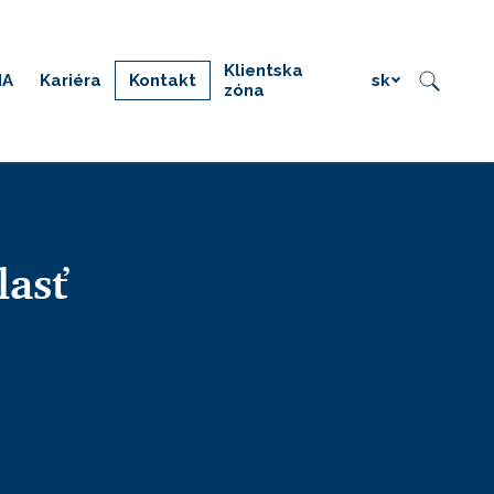
Klientska
IA
Kariéra
Kontakt
sk
zóna
lasť