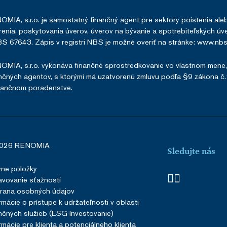
MIA, s.r.o. je samostatný finančný agent pre sektory poistenia a
enia, poskytovania úverov, úverov na bývanie a spotrebiteľských úver
S 67643. Zápis v registri NBS je možné overiť na stránke:
www.nbs.
MIA, s.r.o. vykonáva finančné sprostredkovanie vo vlastnom mene
nčných agentov, s ktorými má uzatvorenú zmluvu podľa §9 zákona č
nančnom poradenstve.
026 RENOMIA
Sledujte nás
vne položky
vovanie sťažností
rana osobných údajov
rmácie o prístupe k udržateľnosti v oblasti
nčných služieb (ESG Investovanie)
rmácie pre klienta a potenciálneho klienta