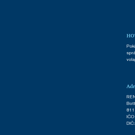
HOT
Poki
sprá
vola
Adr
RENO
Bot
811 
IČO
DIČ