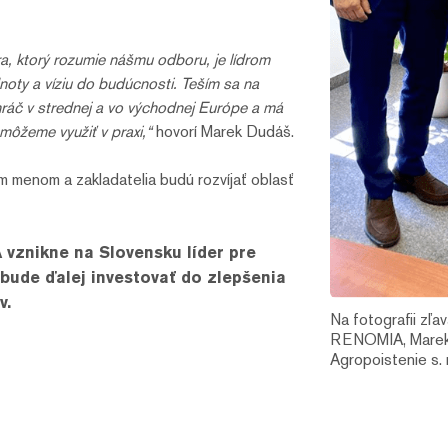
, ktorý rozumie nášmu odboru, je lídrom
oty a víziu do budúcnosti. Teším sa na
áč v strednej a vo východnej Európe a má
môžeme využiť v praxi,“
hovorí Marek Dudáš.
m menom a zakladatelia budú rozvíjať oblasť
vznikne na Slovensku líder pre
bude ďalej investovať do zlepšenia
v.
Na fotografii zľa
RENOMIA, Marek D
Agropoistenie s. r