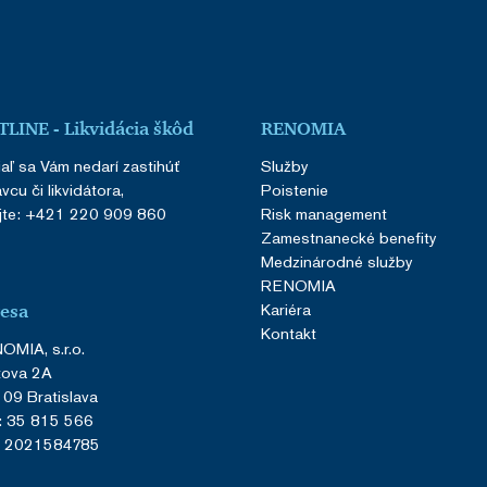
LINE - Likvidácia škôd
RENOMIA
aľ sa Vám nedarí zastihúť
Služby
vcu či likvidátora,
Poistenie
jte:
+421 220 909 860
Risk management
Zamestnanecké benefity
Medzinárodné služby
RENOMIA
Kariéra
esa
Kontakt
MIA, s.r.o.
tova 2A
09 Bratislava
: 35 815 566
: 2021584785