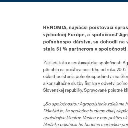
RENOMIA, najväčší poisťovací sprost
východnej Európe, a spoločnosť Agro
poľnohospo-dárstva, sa dohodli na
stala 51 % partnerom v spoločnosti A
Zakladatelia a spolumajitelia spoločnosti A
pôsobia na poisťovacom trhu od roku 2002 a
oblasť poistenia poľnohospodárstva na Sl
a konzultačné služby firmám v odvetví poľn
Slovenskej republiky. Spravované poistné kl
„So spoločnosťou Agropoistenie zdieľame hodn
Dôležité je, že spoločne budeme ďalej zlep
spoločných klientov. Veríme v perspektív
hľadiska poistenia ho budeme maximálne po