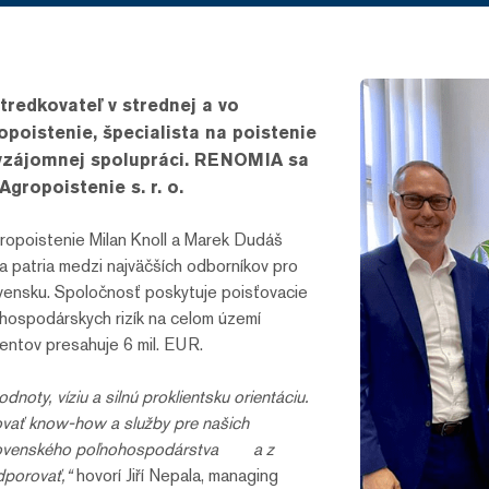
redkovateľ v strednej a vo
poistenie, špecialista na poistenie
 vzájomnej spolupráci. RENOMIA sa
gropoistenie s. r. o.
gropoistenie Milan Knoll a Marek Dudáš
 patria medzi najväčších odborníkov pro
ovensku. Spoločnosť poskytuje poisťovacie
ohospodárskych rizík na celom území
ientov presahuje 6 mil. EUR.
oty, víziu a silnú proklientsku orientáciu.
šovať know-how a služby pre našich
u slovenského poľnohospodárstva a z
dporovať,“
hovorí Jiří Nepala, managing