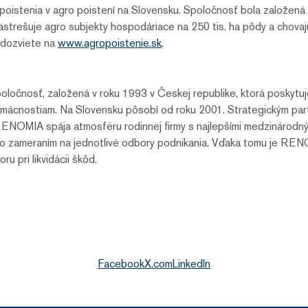
poistenia v agro poistení na Slovensku. Spoločnosť bola založená 
trešuje agro subjekty hospodáriace na 250 tis. ha pôdy a chovajúc
 dozviete na
www.agropoistenie.sk
.
očnosť, založená v roku 1993 v Českej republike, ktorá poskytuje 
 domácnostiam. Na Slovensku pôsobí od roku 2001. Strategickým p
. RENOMIA spája atmosféru rodinnej firmy s najlepšími medzinárodn
o zameraním na jednotlivé odbory podnikania. Vďaka tomu je REN
u pri likvidácii škôd.
Facebook
X.com
LinkedIn