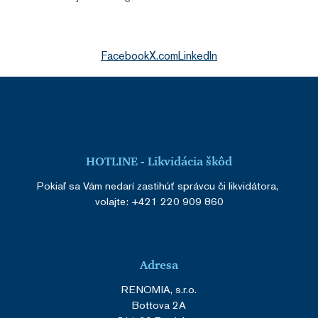
Facebook
X.com
LinkedIn
HOTLINE - Likvidácia škôd
Pokiaľ sa Vám nedarí zastihúť správcu či likvidátora,
volajte:
+421 220 909 860
Adresa
RENOMIA, s.r.o.
Bottova 2A