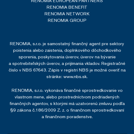
RENOMIA EUROPEAN PARTNERS
RENOMIA BENEFIT
RENOMIA NETWORK
RENOMIA GROUP
RENOMIA, s.r.o. je samostatný finančný agent pre sektory
poistenia alebo zaistenia, doplnkového dôchodkového
sporenia, poskytovania úverov, úverov na bývanie
a spotrebiteľských úverov, a prijímania vkladov. Registračné
číslo v NBS 67643. Zápis v registri NBS je možné overiť na
stránke:
www.nbs.sk.
RENOMIA, s.r.o. vykonáva finančné sprostredkovanie vo
vlastnom mene, alebo prostredníctvom podriadených
finančných agentov, s ktorými má uzatvorenú zmluvu podľa
§9 zákona č.186/2009 Z. z. o finančnom sprostredkovaní
a finančnom poradenstve.