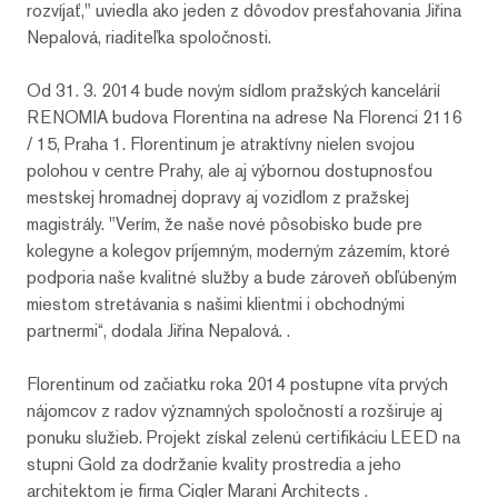
rozvíjať," uviedla ako jeden z dôvodov presťahovania Jiřina
Nepalová, riaditeľka spoločnosti.
Od 31. 3. 2014 bude novým sídlom pražských kancelárií
RENOMIA budova Florentina na adrese Na Florenci 2116
/ 15, Praha 1. Florentinum je atraktívny nielen svojou
polohou v centre Prahy, ale aj výbornou dostupnosťou
mestskej hromadnej dopravy aj vozidlom z pražskej
magistrály. "Verím, že naše nové pôsobisko bude pre
kolegyne a kolegov príjemným, moderným zázemím, ktoré
podporia naše kvalitné služby a bude zároveň obľúbeným
miestom stretávania s našimi klientmi i obchodnými
partnermi“, dodala Jiřina Nepalová. .
Florentinum od začiatku roka 2014 postupne víta prvých
nájomcov z radov významných spoločností a rozširuje aj
ponuku služieb. Projekt získal zelenú certifikáciu LEED na
stupni Gold za dodržanie kvality prostredia a jeho
architektom je firma Cigler Marani Architects .