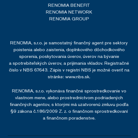
RENOMIA BENEFIT
RENOMIA NETWORK
RENOMIA GROUP
RENOMIA, s.r.o. je samostatný finančný agent pre sektory
poistenia alebo zaistenia, doplnkového dôchodkového
sporenia, poskytovania úverov, úverov na bývanie
a spotrebiteľských úverov, a prijímania vkladov. Registračné
číslo v NBS 67643. Zápis v registri NBS je možné overiť na
stránke:
www.nbs.sk.
RENOMIA, s.r.o. vykonáva finančné sprostredkovanie vo
vlastnom mene, alebo prostredníctvom podriadených
finančných agentov, s ktorými má uzatvorenú zmluvu podľa
§9 zákona č.186/2009 Z. z. o finančnom sprostredkovaní
a finančnom poradenstve.