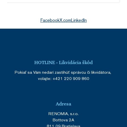
Facebook
X.com
LinkedIn
HOTLINE - Likvidácia škôd
Pokiaľ sa Vám nedarí zastihúť správcu či likvidátora,
volajte:
+421 220 909 860
Adresa
RENOMIA, s.r.o.
Bottova 2A
811 09 Bratislava