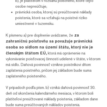
b), je platiteľom v rozsahu poistného, ktoré tejto
osobe nepreúčtuje,
právnická osoba, ktorej sú preúčtované náklady
poistenia, ktoré sa vzťahujú na poistné riziko
umiestnené v tuzemsku.
K písmenu a) pre doplnenie uvádzame,
že
za
zahraničnú poisťovňu sa považuje právnická
osoba so sídlom na území štátu, ktorý nie je
členským štátom EÚ,
ktorá má oprávnenie na
vykonávanie poisťovacej činnosti udelené v štáte, v ktorom
má sídlo. Daňová povinnosť vznikne poistníkovi dňom
zaplatenia poistného, pričom jej základom bude suma
zaplateného poisteného.
V prípadoch podľa písm. b) vzniká daňová povinnosť 30.
deň od skončenia kalendárneho mesiaca, v ktorom boli
platiteľovi preúčtované náklady poistenia, základom dane
bude suma preúčtovaných nákladov poistenia.