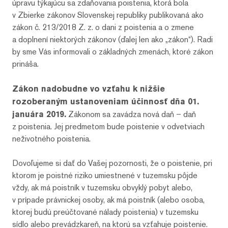
úpravu týkajúcu sa zdaňovania poistenia, ktorá bola
v Zbierke zákonov Slovenskej republiky publikovaná ako
zákon č. 213/2018 Z. z. o dani z poistenia a o zmene
a doplnení niektorých zákonov (ďalej len ako „zákon“). Radi
by sme Vás informovali o základných zmenách, ktoré zákon
prináša.
Zákon nadobudne vo vzťahu k nižšie
rozoberaným ustanoveniam účinnosť dňa 01.
januára 2019.
Zákonom sa zavádza nová daň – daň
z poistenia. Jej predmetom bude poistenie v odvetviach
neživotného poistenia.
Dovoľujeme si dať do Vašej pozornosti, že o poistenie, pri
ktorom je poistné riziko umiestnené v tuzemsku pôjde
vždy, ak má poistník v tuzemsku obvyklý pobyt alebo,
v prípade právnickej osoby, ak má poistník (alebo osoba,
ktorej budú preúčtované nálady poistenia) v tuzemsku
sídlo alebo prevádzkareň, na ktorú sa vzťahuje poistenie.