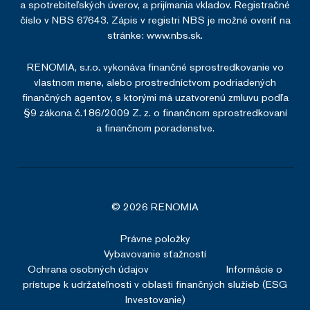
a spotrebiteľských úverov, a prijímania vkladov. Registračné
VISITOR_PRIVACY_METADATA
5
YouTube
číslo v NBS 67643. Zápis v registri NBS je možné overiť na
mesiacov
.youtube.com
4 týždne
stránke:
www.nbs.sk.
RENOMIA, s.r.o. vykonáva finančné sprostredkovanie vo
vlastnom mene, alebo prostredníctvom podriadených
finančných agentov, s ktorými má uzatvorenú zmluvu podľa
§9 zákona č.186/2009 Z. z. o finančnom sprostredkovaní
a finančnom poradenstve.
© 2026 RENOMIA
Právne položky
Vybavovanie sťažností
_GRECAPTCHA
5
Google LLC
mesiacov
www.google.com
Ochrana osobných údajov
Informácie o
4 týždne
prístupe k udržateľnosti v oblasti finančných služieb (ESG
Investovanie)