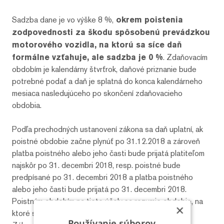
Sadzba dane je vo výške 8 %,
okrem poistenia
zodpovednosti za škodu spôsobenú prevádzkou
motorového vozidla, na ktorú sa síce daň
formálne vzťahuje, ale sadzba je 0 %
. Zdaňovacím
obdobím je kalendárny štvrťrok, daňové priznanie bude
potrebné podať a daň je splatná do konca kalendárneho
mesiaca nasledujúceho po skončení zdaňovacieho
obdobia.
Podľa prechodných ustanovení zákona sa daň uplatní, ak
poistné obdobie začne plynúť po 31.12.2018 a zároveň
platba poistného alebo jeho časti bude prijatá platiteľom
najskôr po 31. decembri 2018, resp. poistné bude
predpísané po 31. decembri 2018 a platba poistného
alebo jeho časti bude prijatá po 31. decembri 2018.
Poistným obdobím na tieto účely sa rozumie obdobie, na
×
ktoré sa platba poistného alebo jeho časti vzťahuje.
Používanie súborov