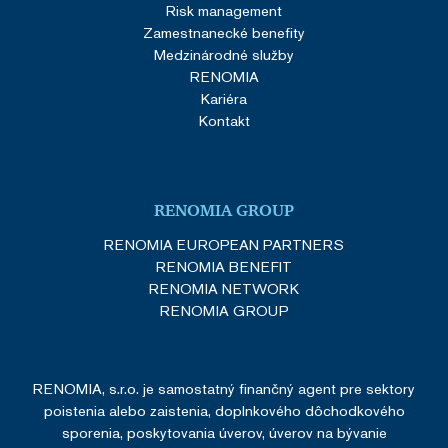
Risk management
Zamestnanecké benefity
Medzinárodné služby
RENOMIA
Kariéra
Kontakt
SERVERID
Cookies
HAProxy
relácie
Technologies LLC
renomia.sk
RENOMIA GROUP
RENOMIA EUROPEAN PARTNERS
RENOMIA BENEFIT
RENOMIA NETWORK
RENOMIA GROUP
li_gc
5
LinkedIn
mesiacov
Corporation
4 týždne
.linkedin.com
RENOMIA, s.r.o. je samostatný finančný agent pre sektory
poistenia alebo zaistenia, doplnkového dôchodkového
sporenia, poskytovania úverov, úverov na bývanie