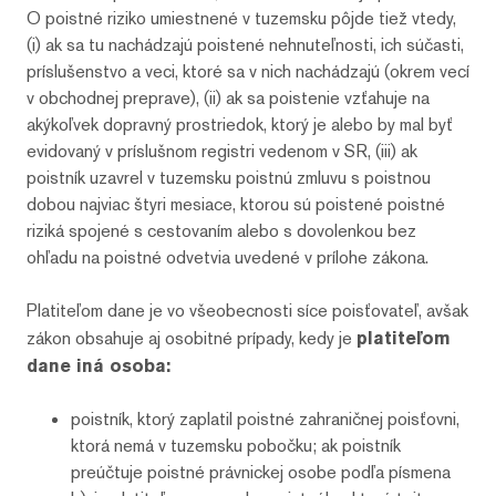
O poistné riziko umiestnené v tuzemsku pôjde tiež vtedy,
(i) ak sa tu nachádzajú poistené nehnuteľnosti, ich súčasti,
príslušenstvo a veci, ktoré sa v nich nachádzajú (okrem vecí
v obchodnej preprave), (ii) ak sa poistenie vzťahuje na
akýkoľvek dopravný prostriedok, ktorý je alebo by mal byť
evidovaný v príslušnom registri vedenom v SR, (iii) ak
poistník uzavrel v tuzemsku poistnú zmluvu s poistnou
dobou najviac štyri mesiace, ktorou sú poistené poistné
riziká spojené s cestovaním alebo s dovolenkou bez
ohľadu na poistné odvetvia uvedené v prílohe zákona.
Platiteľom dane je vo všeobecnosti síce poisťovateľ, avšak
zákon obsahuje aj osobitné prípady, kedy je
platiteľom
dane iná osoba:
poistník, ktorý zaplatil poistné zahraničnej poisťovni,
ktorá nemá v tuzemsku pobočku; ak poistník
preúčtuje poistné právnickej osobe podľa písmena